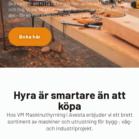
åka runt för att hitta rätt maskiner, skruv, infästningar, lim
och fog. Vi ser till att du har det du behöver – när du behöver
det – för en mer effektiv och lönsam arbetsdag.
Boka här
Hyra är smartare än att
köpa
Hos VM Maskinuthyrning i Avesta erbjuder vi ett brett
sortiment av maskiner och utrustning för bygg-, väg-
och industriprojekt.