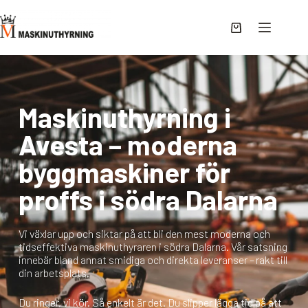
Maskinuthyrning i
Avesta – moderna
byggmaskiner för
proffs i södra Dalarna
Vi växlar upp och siktar på att bli den mest moderna och
tidseffektiva maskinuthyraren i södra Dalarna. Vår satsning
innebär bland annat smidiga och direkta leveranser – rakt till
din arbetsplats.
Du ringer, vi kör. Så enkelt är det. Du slipper lägga tid på att