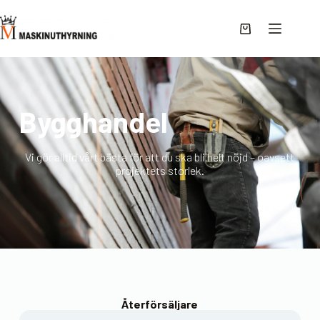
Bygghandel
Vi gör alltid vårt bästa för att du ska bli helt nöjd – oavsett
projektets storlek.
Återförsäljare