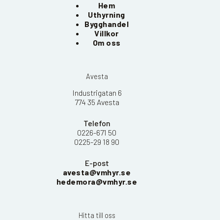
Hem
Uthyrning
Bygghandel
Villkor
Om oss
Avesta
Industrigatan 6
774 35 Avesta
Telefon
0226-671 50
0225-29 18 90
E-post
avesta@vmhyr.se
hedemora@vmhyr.se
Hitta till oss