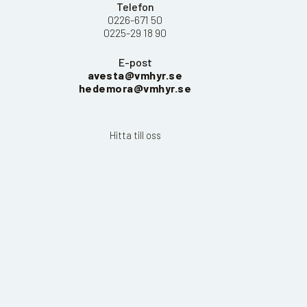
Telefon
0226-671 50
0225-29 18 90
E-post
avesta@vmhyr.se
hedemora@vmhyr.se
Hitta till oss