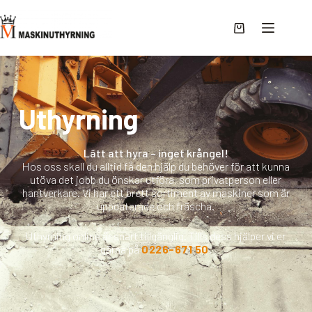
Uthyrning
Lätt att hyra – inget krångel!
Hos oss skall du alltid få den hjälp du behöver för att kunna
utöva det jobb du önskar utföra, som privatperson eller
hantverkare. Vi har ett brett sortiment av maskiner som är
uppdaterade och fräscha.
Uthyrning online är snart tillgänglig. Tills dess hjälper vi er
gärna på
0226-671 50
.