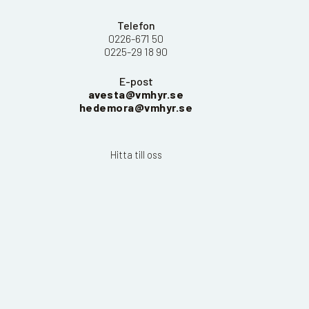
Telefon
0226-671 50
0225-29 18 90
E-post
avesta@vmhyr.se
hedemora@vmhyr.se
Hitta till oss