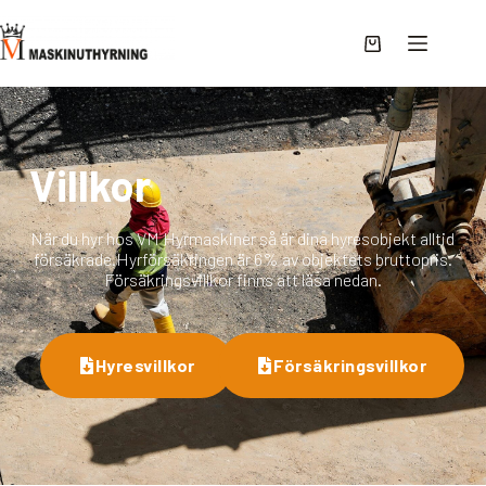
Villkor
När du hyr hos VM Hyrmaskiner så är dina hyresobjekt alltid
försäkrade. ​​​​​​​Hyrförsäkringen är 6% av objektets bruttopris.
Försäkringsvillkor finns att läsa nedan.
Hyresvillkor
Försäkringsvillkor